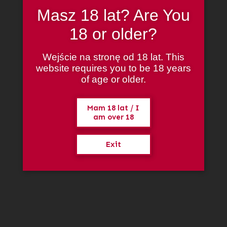
Masz dosyć ciągle łamiących się szpicrut i odpadających rączek
pejczy? My też. Dlatego nasze “bijadła” przeszły surowe testy
Masz 18 lat? Are You
jakościowe w rękach pięknych, polskich Prodommes. Nigdzie indziej
Zarejestruj się
nie znajdziecie włókna węglowego, czy też grubej garbowanej skóry,
18 or older?
która nie strzępi się nawet przy intensywnym użytkowaniu.
Nazwa użytkownika lub adres e-mail
Wejście na stronę od 18 lat. This
website requires you to be 18 years
Zdobądź nowe hasło
of age or older.
Długość całkowita: 44 cm
Długość uchwytu: 17 cm
← Powrót do logowania
Mam 18 lat / I
am over 18
Materiał: skóra naturalna
Exit
Informacje dodatkowe
Kolor
czarny
Typ
do chlosty